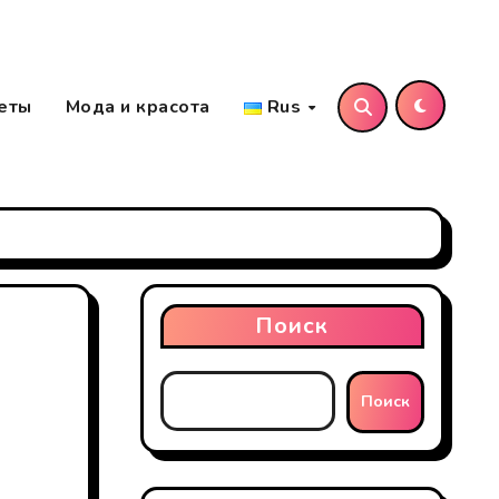
еты
Мода и красота
Rus
Поиск
Поиск