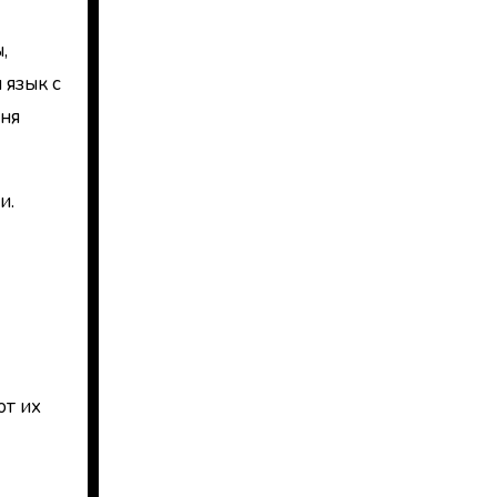
,
 язык с
еня
и.
ют их