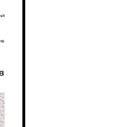
ых
я.
в