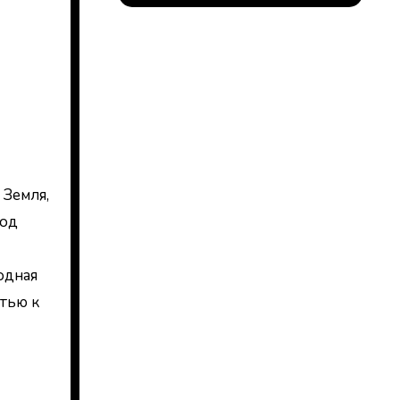
 Земля,
год
одная
тью к