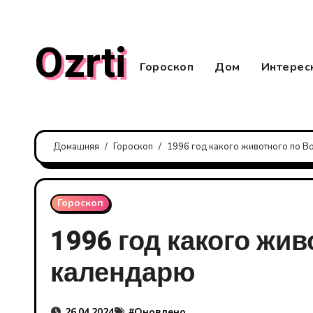
Перейти
к
Ozrti
содержанию
Гороскоп
Дом
Интерес
Домашняя
Гороскоп
1996 год какого животного по В
Гороскоп
1996 год какого жи
календарю
26.04.2024
#
Оновлено