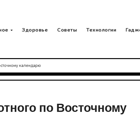
ное
Здоровье
Советы
Технологии
Гадж
осточному календарю
вотного по Восточному