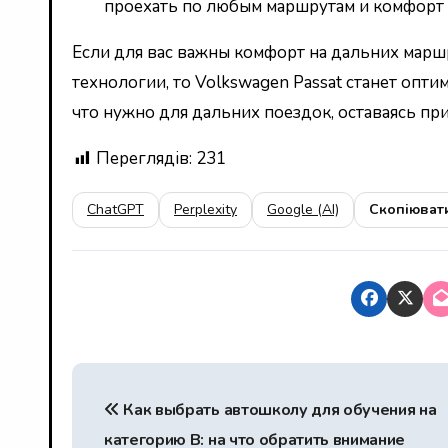
проехать по любым маршрутам и комфорт 
Если для вас важны комфорт на дальних марш
технологии, то Volkswagen Passat станет опт
что нужно для дальних поездок, оставаясь пр
Переглядів:
231
ChatGPT
Perplexity
Google (AI)
Скопіюват
Н
Как выбрать автошколу для обучения на
а
категорию B: на что обратить внимание