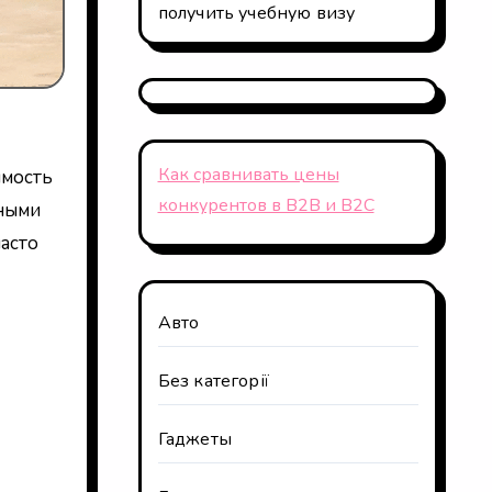
получить учебную визу
Как сравнивать цены
имость
конкурентов в B2B и B2C
зными
часто
Авто
Без категорії
Гаджеты