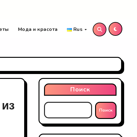
еты
Мода и красота
Rus
Поиск
 из
Поиск