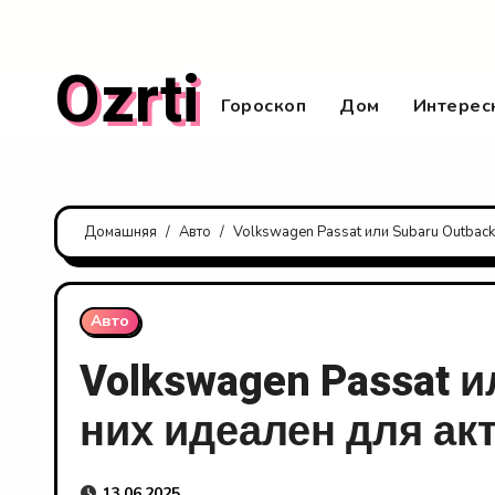
Перейти
к
Ozrti
содержанию
Гороскоп
Дом
Интерес
Домашняя
Авто
Volkswagen Passat или Subaru Outback
Авто
Volkswagen Passat и
них идеален для а
13.06.2025