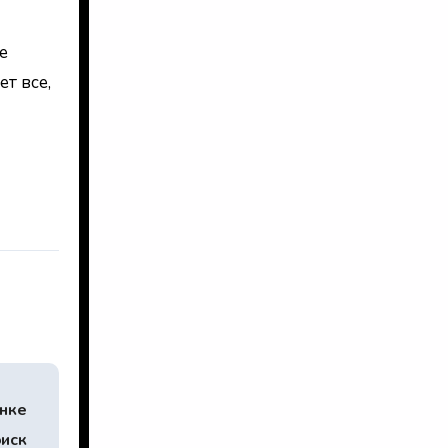
е
т все,
ынке
оиск