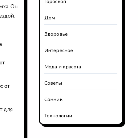
Гороскоп
ыха. Он
ездой.
Дом
Здоровье
а
Интересное
ют
Мода и красота
Советы
: от
Сонник
т для
Технологии