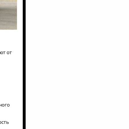
ют от
ного
ость