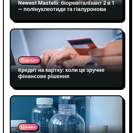
Newest Mastelli: біоревіталізант 2 в 1
— полінуклеотиди та гіалуронова
кислота в одному шприці
Поради
Кредит на картку: коли це зручне
фінансове рішення
Цікаве