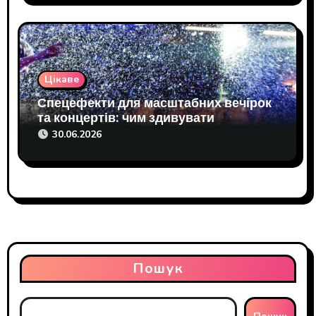
Цікаве
Спецефекти для масштабних вечірок
та концертів: чим здивувати
сучасного глядача
30.06.2026
Пошук