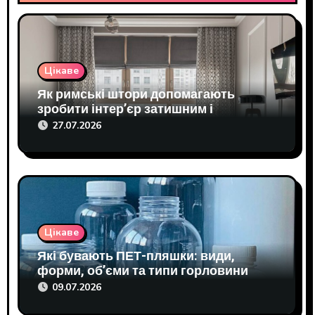
і
я
з
Цікаве
Як римські штори допомагають
а
зробити інтер’єр затишним і
п
практичним
27.07.2026
и
с
і
Цікаве
в
Які бувають ПЕТ-пляшки: види,
форми, об’єми та типи горловини
09.07.2026