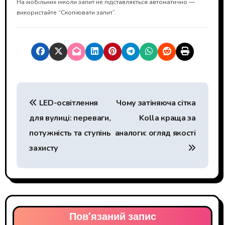
На мобільних інколи запит не підставляється автоматично —
використайте “Скопіювати запит”.
Н
LED-освітлення
Чому затіняюча сітка
а
для вулиці: переваги,
Kolla краща за
в
потужність та ступінь
аналоги: огляд якості
і
захисту
г
а
ц
Пов’язаний запис