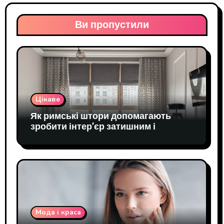
Ви пропустили
Цікаве
Як римські штори допомагають
зробити інтер’єр затишним і
практичним
Мода і краса