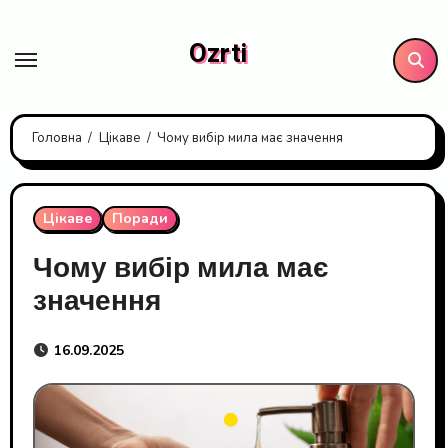
Перейти
до
Ozrti
контенту
Головна
Цікаве
Чому вибір мила має значення
Цікаве
Поради
Чому вибір мила має
значення
16.09.2025