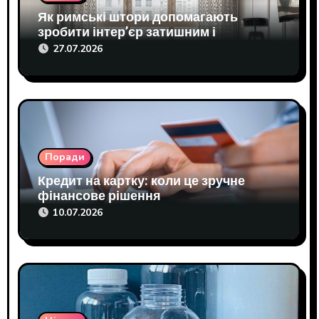
Як римські штори допомагають
а
зробити інтер’єр затишним і
п
практичним
27.07.2026
и
с
і
Поради
в
Кредит на картку: коли це зручне
фінансове рішення
10.07.2026