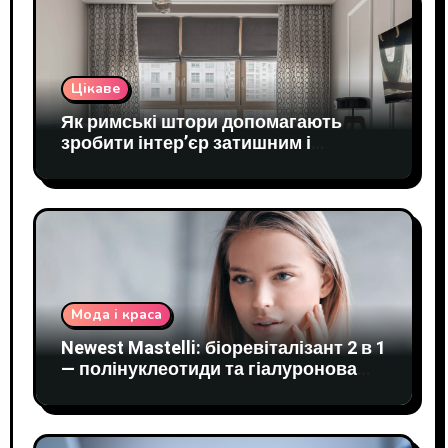
Цікаве
Як римські штори допомагають
зробити інтер’єр затишним і
практичним
Мода і краса
Newest Mastelli: біоревіталізант 2 в 1
— полінуклеотиди та гіалуронова
кислота в одному шприці