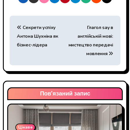
Н
Секрети успіху
Глагол say в
а
Антона Шухніна як
англійській мові:
в
бізнес-лідера
мистецтво передачі
і
мовлення
г
а
ц
Пов’язаний запис
і
я
з
Цікаве