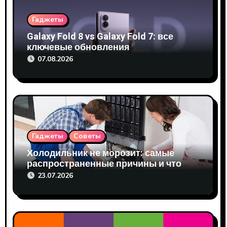
я
Гаджеты
п
Galaxy Fold 8 vs Galaxy Fold 7: все
ключевые обновления
о
07.08.2026
з
а
п
и
Гаджеты
Советы
Холодильник не морозит: самые
с
распространенные причины и что
делать до приезда мастера
я
23.07.2026
м