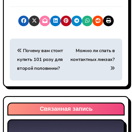
Н
Почему вам стоит
Можно ли спать в
а
купить 101 розу для
контактных линзах?
в
второй половинки?
и
г
а
Связанная запись
ц
и